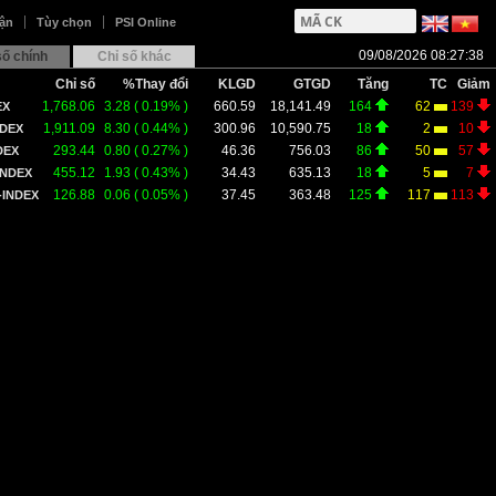
ận
Tùy chọn
PSI Online
09/08/2026 08:27:38
số chính
Chỉ số khác
Chỉ số
%Thay đổi
KLGD
GTGD
Tăng
TC
Giảm
1,768.06
3.28
(
0.19
% )
660.59
18,141.49
164
62
139
EX
1,911.09
8.30
(
0.44
% )
300.96
10,590.75
18
2
10
NDEX
293.44
0.80
(
0.27
% )
46.36
756.03
86
50
57
DEX
455.12
1.93
(
0.43
% )
34.43
635.13
18
5
7
INDEX
126.88
0.06
(
0.05
% )
37.45
363.48
125
117
113
INDEX