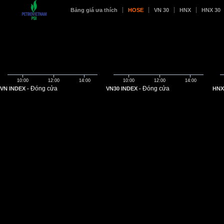
Bảng giá ưa thích
HOSE
VN 30
HNX
HNX 30
10:00
12:00
14:00
10:00
12:00
14:00
Đóng cửa
Đóng cửa
VN INDEX -
VN30 INDEX -
HNX