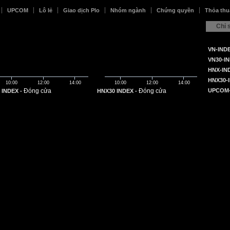
UPCOM
Lô lẻ
Giao dịch Plo
Nhóm ngành
Chứng quyền
Thỏa thu
Chỉ 
VN-IND
VN30-I
HNX-IN
HNX30-
10:00
12:00
14:00
10:00
12:00
14:00
Đóng cửa
Đóng cửa
UPCOM-
 INDEX -
HNX30 INDEX -