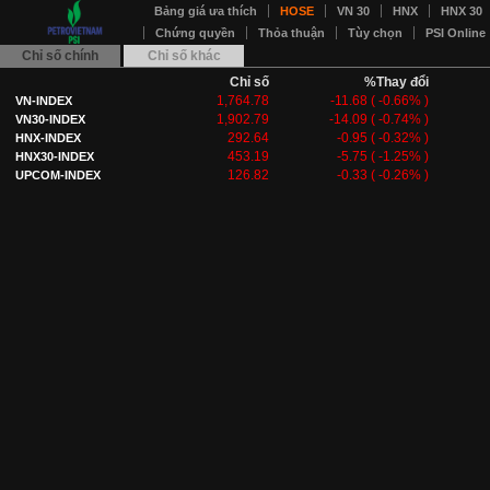
Bảng giá ưa thích
HOSE
VN 30
HNX
HNX 30
Chứng quyền
Thỏa thuận
Tùy chọn
PSI Online
Chỉ số chính
Chỉ số khác
Chỉ số
%Thay đổi
1,764.78
-11.68
(
-0.66
% )
VN-INDEX
1,902.79
-14.09
(
-0.74
% )
VN30-INDEX
292.64
-0.95
(
-0.32
% )
HNX-INDEX
453.19
-5.75
(
-1.25
% )
HNX30-INDEX
126.82
-0.33
(
-0.26
% )
UPCOM-INDEX